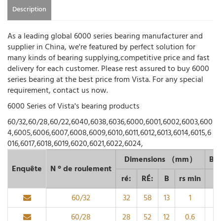
Description
As a leading global 6000 series bearing manufacturer and
supplier in China, we're featured by perfect solution for
many kinds of bearing supplying,competitive price and fast
delivery for each customer. Please rest assured to buy 6000
series bearing at the best price from Vista. For any special
requirement, contact us now.
6000 Series of Vista's bearing products
60/32,60/28,60/22,6040,6038,6036,6000,6001,6002,6003,600
4,6005,6006,6007,6008,6009,6010,6011,6012,6013,6014,6015,6
016,6017,6018,6019,6020,6021,6022,6024,
Dimensions （mm）
Bas
Enquête
N ° de roulement
ré:
RÉ:
B
rs min
60/32
32
58
13
1
60/28
28
52
12
0.6