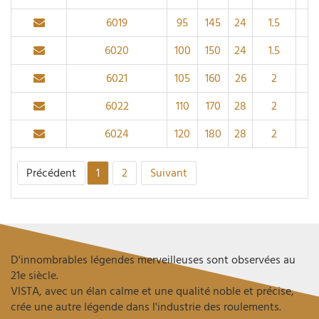
6019
95
145
24
1.5
6020
100
150
24
1.5
6021
105
160
26
2
6022
110
170
28
2
6024
120
180
28
2
Précédent
1
2
Suivant
D'innombrables légendes merveilleuses sont observées au
21e siècle.
VISTA, avec un élan calme et une qualité noble et précise,
crée une autre légende dans l'industrie des roulements.