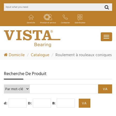
Domicile
Produit et service
Contacter
Distributeur
Domicile
Catalogue
Roulement à rouleaux coniques
Recherche De Produit
d:
D:
B: