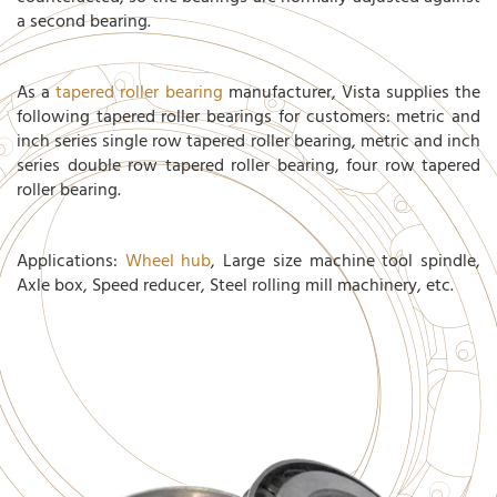
a second bearing.
As a
tapered roller bearing
manufacturer, Vista supplies the
following
tapered roller bearings for customers: metric and
inch series single row
tapered roller bearing,
metric and inch
series
double row
tapered roller bearing, four row
tapered
roller bearing.
Applications:
Wheel hub
, Large size machine tool spindle,
Axle box, Speed reducer, Steel rolling mill machinery, etc.